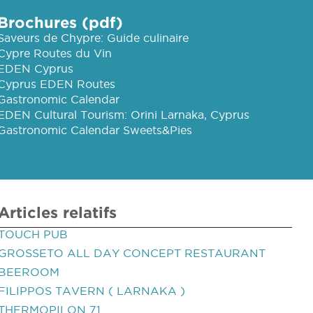
Brochures (pdf)
Saveurs de Chypre: Guide culinaire
Cypre Routes du Vin
EDEN Cyprus
Cyprus EDEN Routes
Gastronomic Calendar
EDEN Cultural Tourism: Orini Larnaka, Cyprus
Gastronomic Calendar Sweets&Pies
Articles relatifs
TOUCH PUB
GROSSETO ALL DAY CONCEPT RESTAURANT
BEEROOM
FILIPPOS TAVERN ( LARNAKA )
THERMOPILON 71