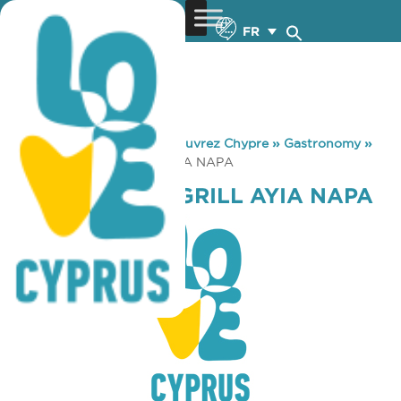
FR
You are here:
Home
»
Découvrez Chypre
»
Gastronomy
»
BLOOMS BAR & GRILL AYIA NAPA
BLOOMS BAR & GRILL AYIA NAPA