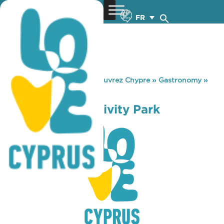
FR
You are here:
Home
»
Découvrez Chypre
»
Gastronomy
»
Booba Boom Activity Park
Booba Boom Activity Park