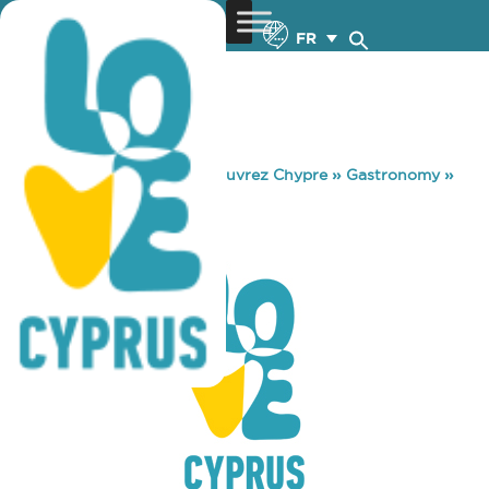
FR
You are here:
Home
»
Découvrez Chypre
»
Gastronomy
»
BRIDGE DISCO
BRIDGE DISCO