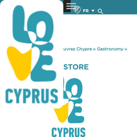
FR
You are here:
Home
»
Découvrez Chypre
»
Gastronomy
»
BRUNO COFFEE STORE
BRUNO COFFEE STORE