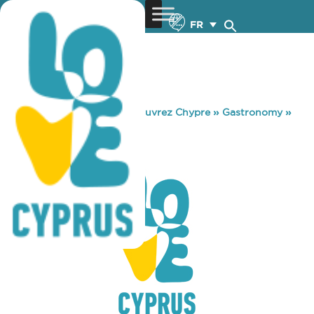
FR
You are here:
Home
»
Découvrez Chypre
»
Gastronomy
»
BULL’S & BUNS
BULL’S & BUNS