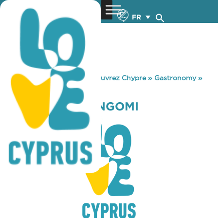
FR
You are here:
Home
»
Découvrez Chypre
»
Gastronomy
»
BURGER KING ENGOMI
BURGER KING ENGOMI