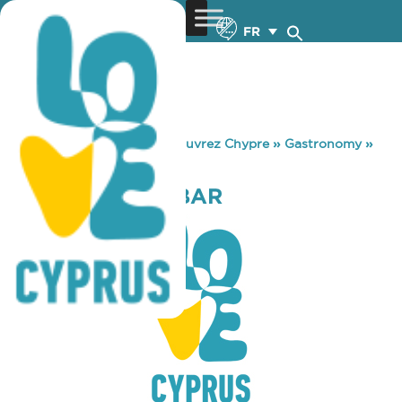
FR
You are here:
Home
»
Découvrez Chypre
»
Gastronomy
»
POMBA SNACK BAR
POMBA SNACK BAR