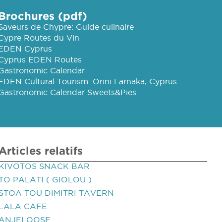
Brochures (pdf)
Saveurs de Chypre: Guide culinaire
Cypre Routes du Vin
EDEN Cyprus
Cyprus EDEN Routes
Gastronomic Calendar
EDEN Cultural Tourism: Orini Larnaka, Cyprus
Gastronomic Calendar Sweets&Pies
Articles relatifs
KIVOTOS SNACK BAR
TO PALATI ( GIOLOU )
STOA TOU DIMITRI TAVERN
LALA CAFE
ANJELOOSE