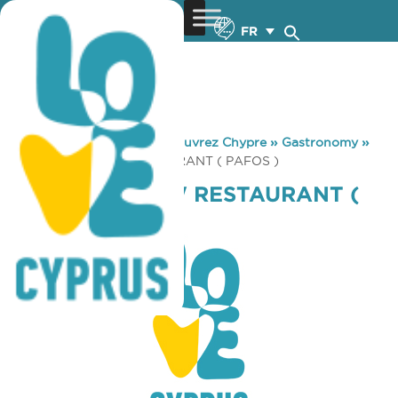
FR
You are here:
Home
»
Découvrez Chypre
»
Gastronomy
»
CAPTAIN’S VIEW RESTAURANT ( PAFOS )
CAPTAIN’S VIEW RESTAURANT (
PAFOS )