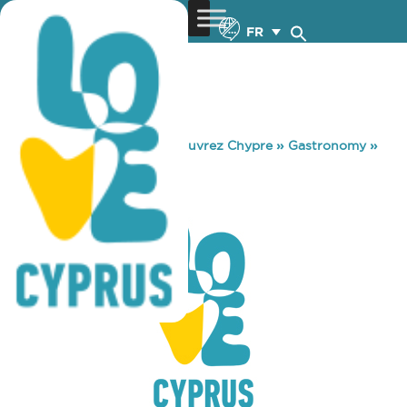
FR
You are here:
Home
»
Découvrez Chypre
»
Gastronomy
»
CARNAGIO
CARNAGIO