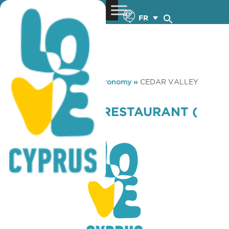
FR
You are here:
Home
»
Gastronomy
»
CEDAR VALLEY
RESTAURANT ( PANAGIA )
CEDAR VALLEY RESTAURANT (
PANAGIA )