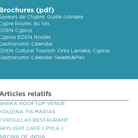
Brochures (pdf)
Saveurs de Chypre: Guide culinaire
Cypre Routes du Vin
EDEN Cyprus
Cyprus EDEN Routes
Gastronomic Calendar
EDEN Cultural Tourism: Orini Larnaka, Cyprus
Gastronomic Calendar Sweets&Pies
Articles relatifs
SHAKA ROOFTOP VENUE
KOUZINA TIS MARIAS
EVROULLAS RESTAURANT
SKYLIGHT CAFE ( PYLA )
AROMA OF INDIA