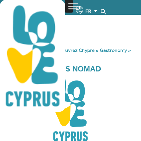
FR
You are here:
Home
»
Découvrez Chypre
»
Gastronomy
»
CHATEAU STATUS ΝΟΜΑD
CHATEAU STATUS ΝΟΜΑD