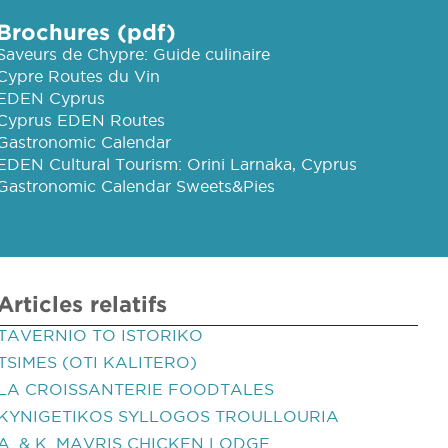
Brochures (pdf)
Saveurs de Chypre: Guide culinaire
Cypre Routes du Vin
EDEN Cyprus
Cyprus EDEN Routes
Gastronomic Calendar
EDEN Cultural Tourism: Orini Larnaka, Cyprus
Gastronomic Calendar Sweets&Pies
Articles relatifs
TAVERNIO TO ISTORIKO
TSIMES (OTI KALITERO)
LA CROISSANTERIE FOODTALES
KYNIGETIKOS SYLLOGOS TROULLOURIA
A. & K. MAVRIS CHICKEN LODGE