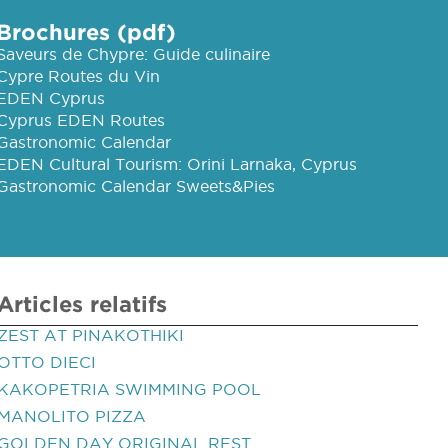
Brochures (pdf)
Saveurs de Chypre: Guide culinaire
Cypre Routes du Vin
EDEN Cyprus
Cyprus EDEN Routes
Gastronomic Calendar
EDEN Cultural Tourism: Orini Larnaka, Cyprus
Gastronomic Calendar Sweets&Pies
Articles relatifs
ZEST AT PINAKOTHIKI
OTTO DIECI
KAKOPETRIA SWIMMING POOL
MANOLITO PIZZA
GOLDEN DAY ORIGINAL REST.