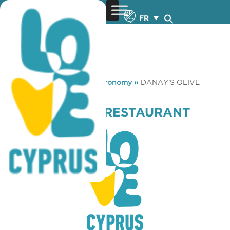
FR
You are here:
Home
»
Gastronomy
»
DANAY’S OLIVE
RESTAURANT
DANAY’S OLIVE RESTAURANT