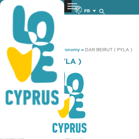
FR
You are here:
Home
»
Gastronomy
»
DAR BEIRUT ( PYLA )
DAR BEIRUT ( PYLA )