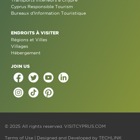
Transports intérieurs à Chypre
Cyprus Responsible Tourism
Bureaux d'Information Touristique
ENDROITS À VISITER
Régions et Villes
Villages
Hébergement
JOIN US
© 2025 All rights reserved.
VISITCYPRUS.COM
Terms of Use
| Designed and Developed by
TECHLINK