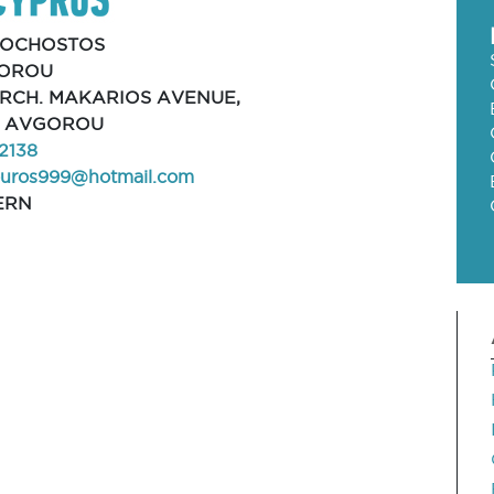
OCHOSTOS
OROU
ARCH. MAKARIOS AVENUE,
0, AVGOROU
2138
louros999@hotmail.com
ERN