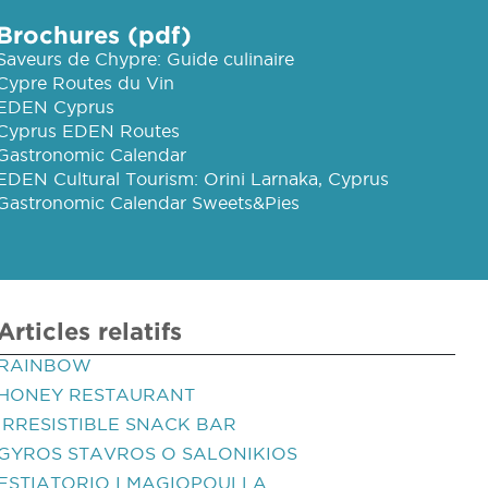
Brochures (pdf)
Saveurs de Chypre: Guide culinaire
Cypre Routes du Vin
EDEN Cyprus
Cyprus EDEN Routes
Gastronomic Calendar
EDEN Cultural Tourism: Orini Larnaka, Cyprus
Gastronomic Calendar Sweets&Pies
Articles relatifs
RAINBOW
HONEY RESTAURANT
IRRESISTIBLE SNACK BAR
GYROS STAVROS O SALONIKIOS
ESTIATORIO I MAGIOPOULLA