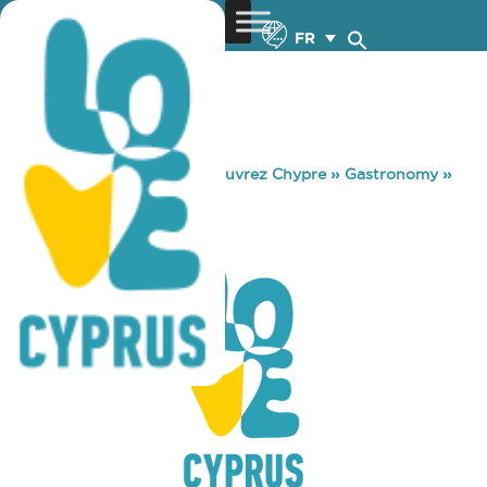
FR
You are here:
Home
»
Découvrez Chypre
»
Gastronomy
»
EVIVA
EVIVA