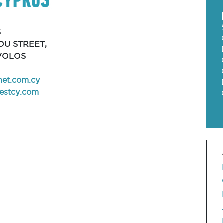
S
OU STREET,
OVOLOS
net.com.cy
estcy.com