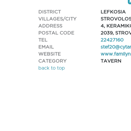
DISTRICT
LEFKOSIA
VILLAGES/CITY
STROVOLO
ADDRESS
4, KERAMIK
POSTAL CODE
2039, STR
TEL
22427160
EMAIL
stef20@cyta
WEBSITE
www.familyn
CATEGORY
TAVERN
back to top