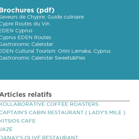
Brochures (pdf)
Saveurs de Chypre: Guide culinaire
Cypre Routes du Vin
EDEN Cyprus
Cyprus EDEN Routes
Gastronomic Calendar
EDEN Cultural Tourism: Orini Larnaka, Cyprus
Gastronomic Calendar Sweets&Pies
Articles relatifs
KOLLABORATIVE COFFEE ROASTERS
CAPTAIN'S CABIN RESTAURANT ( LADY'S MILE )
KITSIOS CAFE
JAZE
DANAY'S OLIVE RESTAURANT