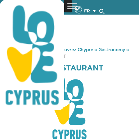
FR
You are here:
Home
»
Découvrez Chypre
»
Gastronomy
»
FARMHOUSE RESTAURANT
FARMHOUSE RESTAURANT