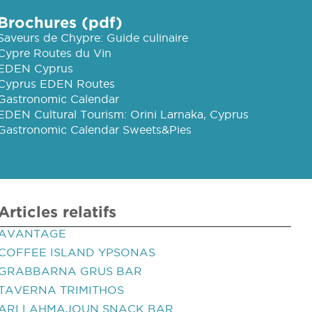
Brochures (pdf)
Saveurs de Chypre: Guide culinaire
Cypre Routes du Vin
EDEN Cyprus
Cyprus EDEN Routes
Gastronomic Calendar
EDEN Cultural Tourism: Orini Larnaka, Cyprus
Gastronomic Calendar Sweets&Pies
Articles relatifs
AVANTAGE
COFFEE ISLAND YPSONAS
GRABBARNA GRUS BAR
TAVERNA TRIMITHOS
ARI LAHMAJOUN SNACK BAR