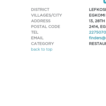
DISTRICT
LEFKOS
VILLAGES/CITY
EGKOMI 
ADDRESS
13, 28T
POSTAL CODE
2414, E
TEL
227507
EMAIL
finders@
CATEGORY
RESTAU
back to top