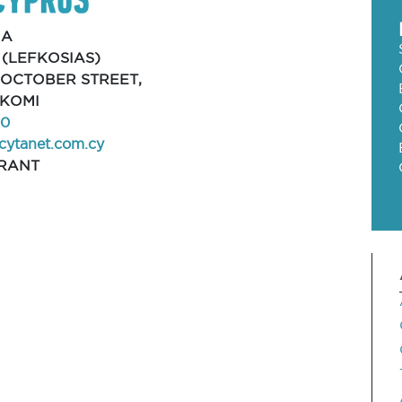
IA
(LEFKOSIAS)
H OCTOBER STREET,
GKOMI
00
cytanet.com.cy
RANT