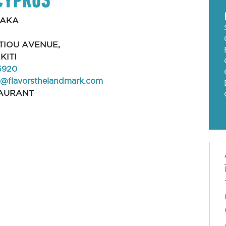
NAKA
ITIOU AVENUE,
 KITI
5920
@flavorsthelandmark.com
AURANT