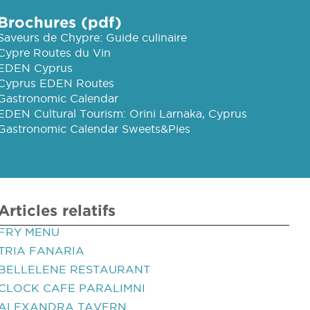
Brochures (pdf)
Saveurs de Chypre: Guide culinaire
Cypre Routes du Vin
EDEN Cyprus
Cyprus EDEN Routes
Gastronomic Calendar
EDEN Cultural Tourism: Orini Larnaka, Cyprus
Gastronomic Calendar Sweets&Pies
Articles relatifs
FRY MENU
TRIA FANARIA
BELLELENE RESTAURANT
CLOCK CAFE PARALIMNI
ALEXANDRA TAVERN