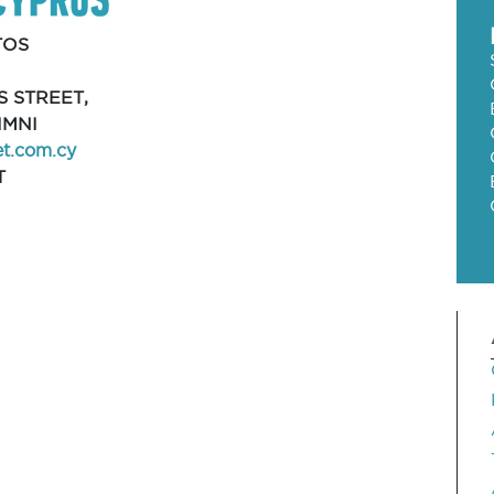
TOS
S STREET,
IMNI
et.com.cy
T