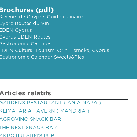
Brochures (pdf)
Saveurs de Chypre: Guide culinaire
Cypre Routes du Vin
EDEN Cyprus
Cyprus EDEN Routes
Gastronomic Calendar
EDEN Cultural Tourism: Orini Larnaka, Cyprus
Gastronomic Calendar Sweets&Pies
Articles relatifs
GARDENS RESTAURANT ( AGIA NAPA )
KLIMATARIA TAVERN ( MANDRIA )
AGROVINO SNACK BAR
THE NEST SNACK BAR
AKROTIRI ARM'S PUB