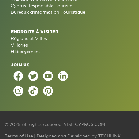
Cyprus Responsible Tourism
Bureaux d'Information Touristique
ENDROITS À VISITER
Régions et Villes
Villages
Hébergement
JOIN US
© 2025 All rights reserved.
VISITCYPRUS.COM
Terms of Use
| Designed and Developed by
TECHLINK