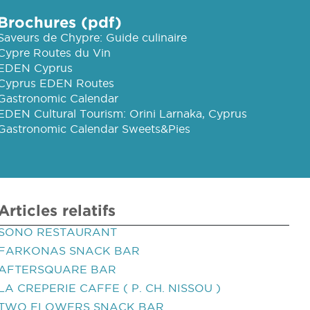
Brochures (pdf)
Saveurs de Chypre: Guide culinaire
Cypre Routes du Vin
EDEN Cyprus
Cyprus EDEN Routes
Gastronomic Calendar
EDEN Cultural Tourism: Orini Larnaka, Cyprus
Gastronomic Calendar Sweets&Pies
Articles relatifs
SONO RESTAURANT
FARKONAS SNACK BAR
AFTERSQUARE BAR
LA CREPERIE CAFFE ( P. CH. NISSOU )
TWO FLOWERS SNACK BAR