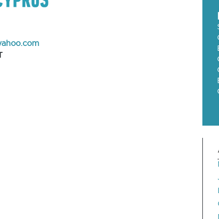
yahoo.com
T