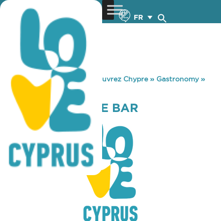
FR
You are here:
Home
»
Découvrez Chypre
»
Gastronomy
»
GIRAFFE COFFEE BAR
GIRAFFE COFFEE BAR