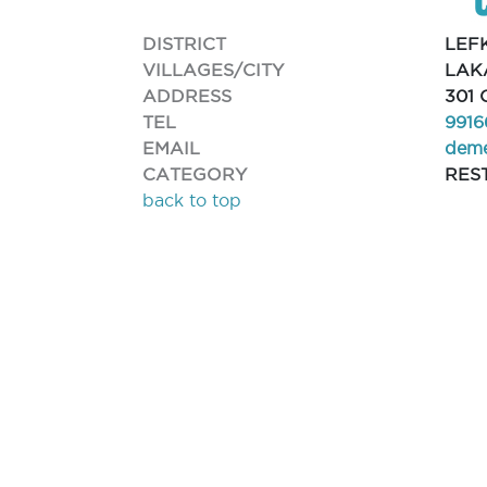
DISTRICT
LEF
VILLAGES/CITY
LAK
ADDRESS
301
TEL
9916
EMAIL
deme
CATEGORY
RES
back to top