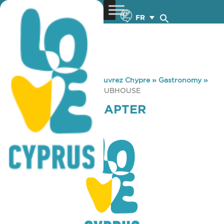
FR
You are here:
Home
»
Découvrez Chypre
»
Gastronomy
»
HOG CYPRUS CHAPTER CLUBHOUSE
HOG CYPRUS CHAPTER
CLUBHOUSE