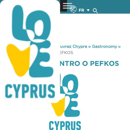
FR
You are here:
Home
»
Découvrez Chypre
»
Gastronomy
»
IKOGENIAKO KENTRO O PEFKOS
IKOGENIAKO KENTRO O PEFKOS