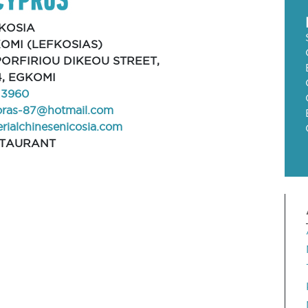
KOSIA
OMI (LEFKOSIAS)
 PORFIRIOU DIKEOU STREET,
4, EGKOMI
13960
toras-87@hotmail.com
rialchinesenicosia.com
STAURANT