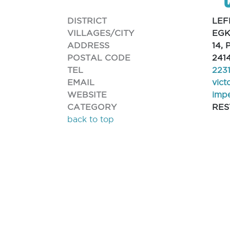
DISTRICT
LEF
VILLAGES/CITY
EGK
ADDRESS
14,
POSTAL CODE
241
TEL
223
EMAIL
vic
WEBSITE
impe
CATEGORY
RE
back to top