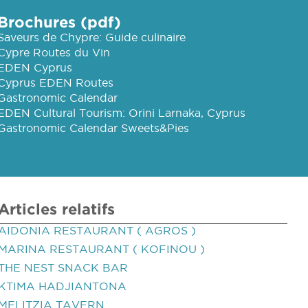
Brochures (pdf)
Saveurs de Chypre: Guide culinaire
Cypre Routes du Vin
EDEN Cyprus
Cyprus EDEN Routes
Gastronomic Calendar
EDEN Cultural Tourism: Orini Larnaka, Cyprus
Gastronomic Calendar Sweets&Pies
Articles relatifs
AIDONIA RESTAURANT ( AGROS )
MARINA RESTAURANT ( KOFINOU )
THE NEST SNACK BAR
KTIMA HADJIANTONA
MELITZIA TAVERN