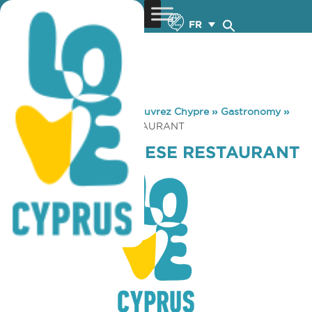
FR
You are here:
Home
»
Découvrez Chypre
»
Gastronomy
»
JACKIE MA CHINESE RESTAURANT
JACKIE MA CHINESE RESTAURANT