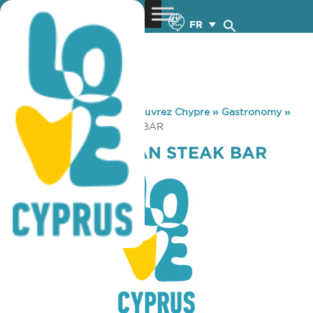
FR
You are here:
Home
»
Découvrez Chypre
»
Gastronomy
»
JEMMS AMERICAN STEAK BAR
JEMMS AMERICAN STEAK BAR