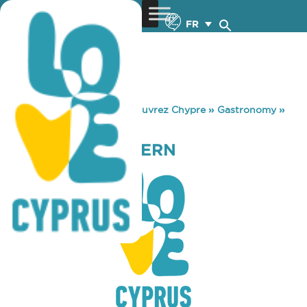
FR
You are here:
Home
»
Découvrez Chypre
»
Gastronomy
»
KALLIPOLIS TAVERN
KALLIPOLIS TAVERN