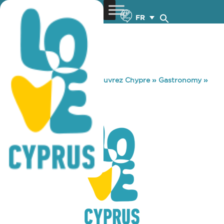
FR
You are here:
Home
»
Découvrez Chypre
»
Gastronomy
»
KFC CINEPLEX
KFC CINEPLEX