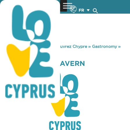
FR
You are here:
Home
»
Découvrez Chypre
»
Gastronomy
»
KONTOSOUVLI TAVERN
KONTOSOUVLI TAVERN