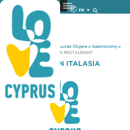
FR
You are here:
Home
»
Découvrez Chypre
»
Gastronomy
»
KOUZINA FUSION ITALASIA RESTAURANT
KOUZINA FUSION ITALASIA
RESTAURANT