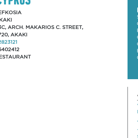
EFKOSIA
KAKI
3C, ARCH. MAKARIOS C. STREET,
720, AKAKI
2823121
6402412
ESTAURANT