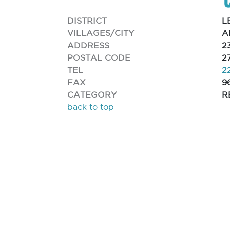
DISTRICT
L
VILLAGES/CITY
A
ADDRESS
2
POSTAL CODE
2
TEL
2
FAX
9
CATEGORY
R
back to top