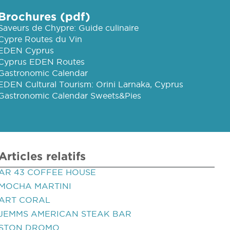
Brochures (pdf)
Saveurs de Chypre: Guide culinaire
Cypre Routes du Vin
EDEN Cyprus
Cyprus EDEN Routes
Gastronomic Calendar
EDEN Cultural Tourism: Orini Larnaka, Cyprus
Gastronomic Calendar Sweets&Pies
Articles relatifs
AR 43 COFFEE HOUSE
MOCHA MARTINI
ART CORAL
JEMMS AMERICAN STEAK BAR
STON DROMO