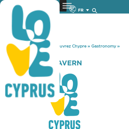
FR
You are here:
Home
»
Découvrez Chypre
»
Gastronomy
»
KYRENIA FISH TAVERN
KYRENIA FISH TAVERN