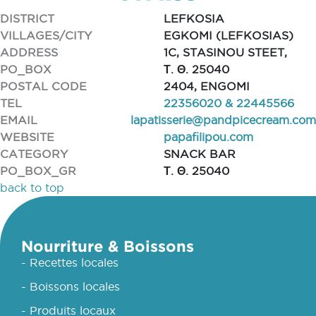
DISTRICT
LEFKOSIA
VILLAGES/CITY
EGKOMI (LEFKOSIAS)
ADDRESS
1C, STASINOU STEET,
PO_BOX
Τ. Θ. 25040
POSTAL CODE
2404, ENGOMI
TEL
22356020 & 22445566
EMAIL
lapatisserie@pandpicecream.com
WEBSITE
papafilipou.com
CATEGORY
SNACK BAR
PO_BOX_GR
Τ. Θ. 25040
back to top
Nourriture & Boissons
- Recettes locales
- Boissons locales
- Produits locaux