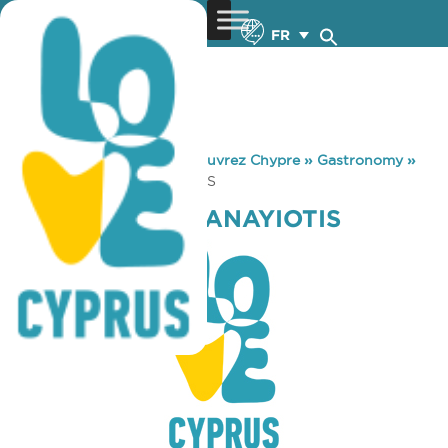
FR
You are here:
Home
»
Découvrez Chypre
»
Gastronomy
»
LA PATISSERIE PANAYIOTIS
LA PATISSERIE PANAYIOTIS