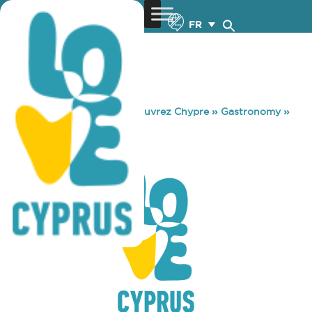
FR
You are here:
Home
»
Découvrez Chypre
»
Gastronomy
»
LONDON PUB
LONDON PUB