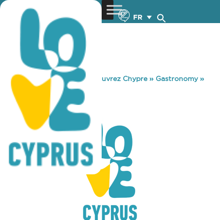
FR
You are here:
Home
»
Découvrez Chypre
»
Gastronomy
»
MAESTROPLACE
MAESTROPLACE