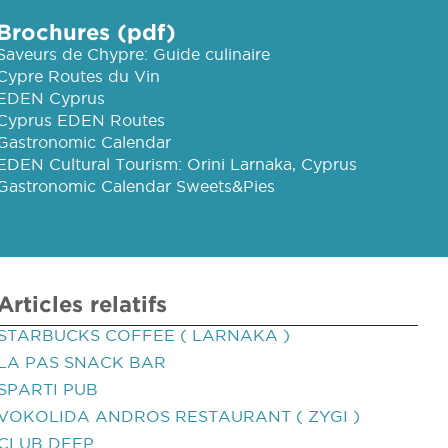
Brochures (pdf)
Saveurs de Chypre: Guide culinaire
Cypre Routes du Vin
EDEN Cyprus
Cyprus EDEN Routes
Gastronomic Calendar
EDEN Cultural Tourism: Orini Larnaka, Cyprus
Gastronomic Calendar Sweets&Pies
Articles relatifs
STARBUCKS COFFEE ( LARNAKA )
LA PAS SNACK BAR
SPARTI PUB
VOKOLIDA ANDROS RESTAURANT ( ZYGI )
CLUB DEEP