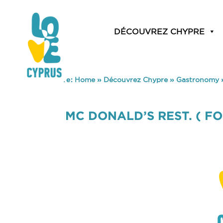
DÉCOUVREZ CHYPRE
You are here:
Home
»
Découvrez Chypre
»
Gastronomy
MC DONALD’S REST. ( F