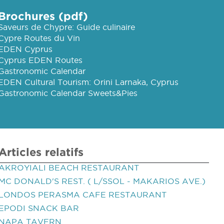
Brochures (pdf)
Saveurs de Chypre: Guide culinaire
Cypre Routes du Vin
EDEN Cyprus
Cyprus EDEN Routes
Gastronomic Calendar
EDEN Cultural Tourism: Orini Larnaka, Cyprus
Gastronomic Calendar Sweets&Pies
Articles relatifs
AKROYIALI BEACH RESTAURANT
MC DONALD'S REST. ( L/SSOL - MAKARIOS AVE.)
LONDOS PERASMA CAFE RESTAURANT
EPODI SNACK BAR
NAPA TAVERN