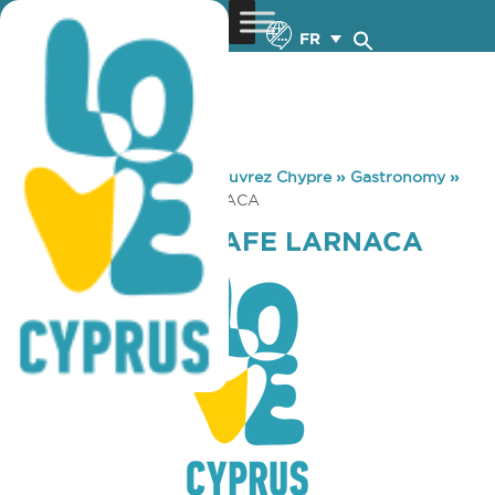
FR
You are here:
Home
»
Découvrez Chypre
»
Gastronomy
»
MIKEL METRO CAFE LARNACA
MIKEL METRO CAFE LARNACA