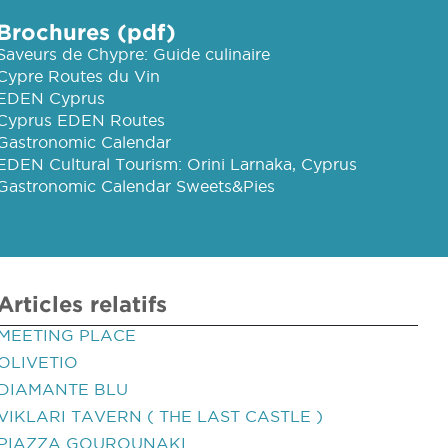
Brochures (pdf)
Saveurs de Chypre: Guide culinaire
Cypre Routes du Vin
EDEN Cyprus
Cyprus EDEN Routes
Gastronomic Calendar
EDEN Cultural Tourism: Orini Larnaka, Cyprus
Gastronomic Calendar Sweets&Pies
Articles relatifs
MEETING PLACE
OLIVETIO
DIAMANTE BLU
VIKLARI TAVERN ( THE LAST CASTLE )
PIAZZA GOUROUNAKI