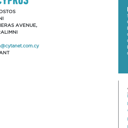
OSTOS
NI
NERAS AVENUE,
RALIMNI
nn@cytanet.com.cy
ANT