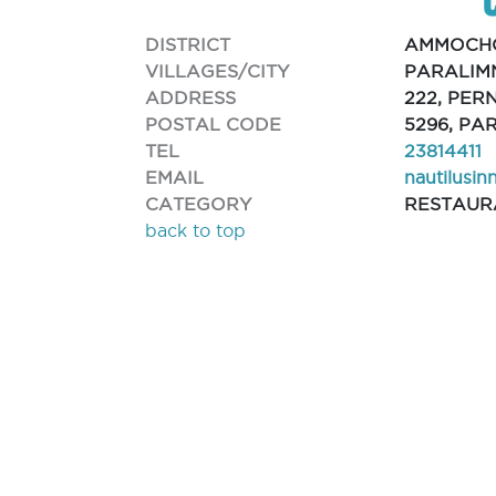
DISTRICT
AMMOCH
VILLAGES/CITY
PARALIM
ADDRESS
222, PER
POSTAL CODE
5296, PA
TEL
23814411
EMAIL
nautilusi
CATEGORY
RESTAUR
back to top