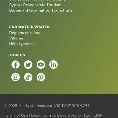
Cyprus Responsible Tourism
Bureaux d'Information Touristique
ENDROITS À VISITER
Régions et Villes
Villages
Hébergement
JOIN US
© 2025 All rights reserved.
VISITCYPRUS.COM
Terms of Use
| Designed and Developed by
TECHLINK