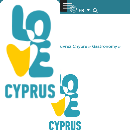
FR
You are here:
Home
»
Découvrez Chypre
»
Gastronomy
»
NFT CLUB
NFT CLUB